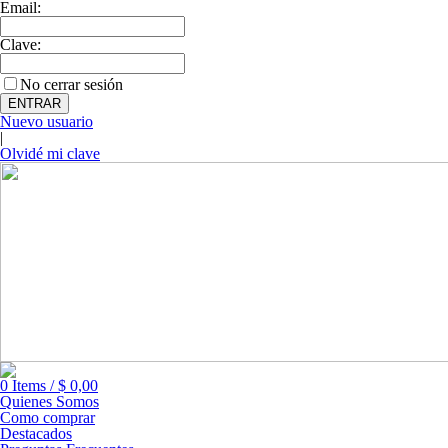
Email:
Clave:
No cerrar sesión
Nuevo usuario
|
Olvidé mi clave
0
Items
/
$
0,00
Quienes Somos
Como comprar
Destacados