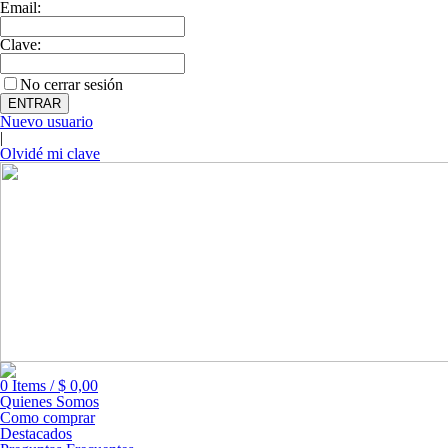
Email:
Clave:
No cerrar sesión
Nuevo usuario
|
Olvidé mi clave
0
Items
/
$
0,00
Quienes Somos
Como comprar
Destacados